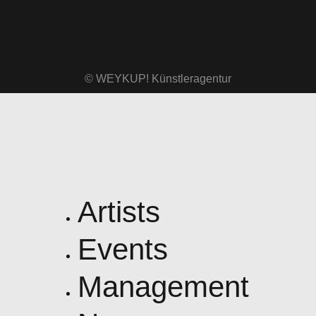
Coverband buchen
Orte
© WEYKUP! Künstleragentur
Artists
Events
Management