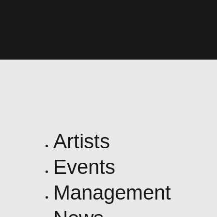
Coverband buchen
Orte
© WEYKUP! Künstleragentur
Artists
Events
Management